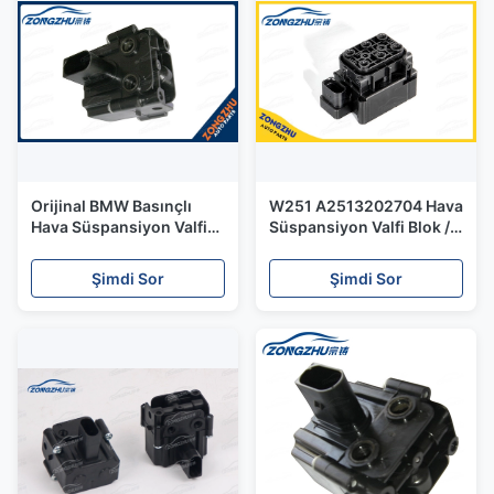
Orijinal BMW Basınçlı
W251 A2513202704 Hava
Hava Süspansiyon Valfi
Süspansiyon Valfi Blok /
Blok 37206789450
Hava Süspansiyon
Yeniden Oluşturma
Parçaları
Şimdi Sor
Şimdi Sor
Durumu