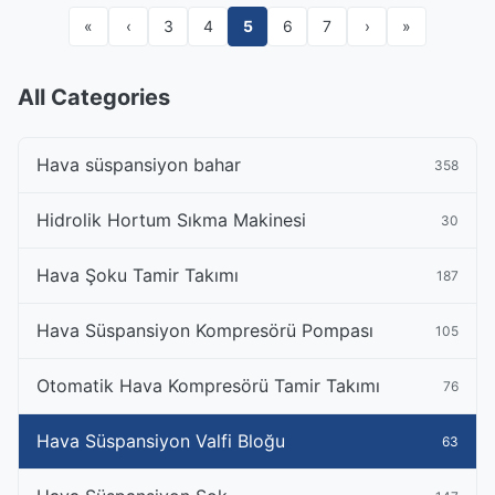
«
‹
3
4
5
6
7
›
»
All Categories
Hava süspansiyon bahar
358
Hidrolik Hortum Sıkma Makinesi
30
Hava Şoku Tamir Takımı
187
Hava Süspansiyon Kompresörü Pompası
105
Otomatik Hava Kompresörü Tamir Takımı
76
Hava Süspansiyon Valfi Bloğu
63