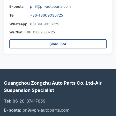
E-posta:
pn9@pn-autoparts.com
Tel:
+86-13609036725
Whatsapp:
8613609036725
WeChat:
+86-13609036725
Şimdi Sor
Guangzhou Zongzhu Auto Parts Co.,Ltd-Air
Suspension Specialist
Tel:
86-20-37417859
E-posta:
pn9@pn-autoparts.com