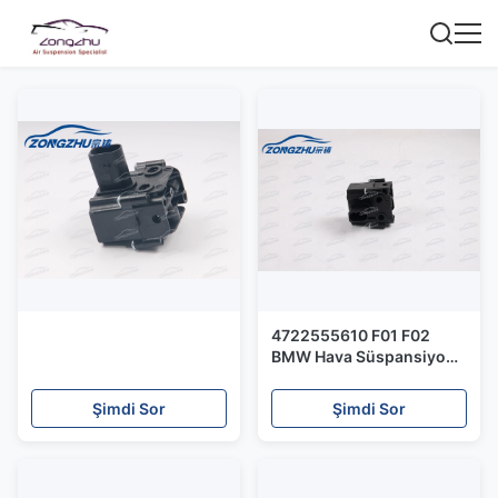
4722555610 F01 F02
BMW Hava Süspansiyon
Valfi Blok / Hava Tahliye
Solenoid Valfı
Şimdi Sor
Şimdi Sor