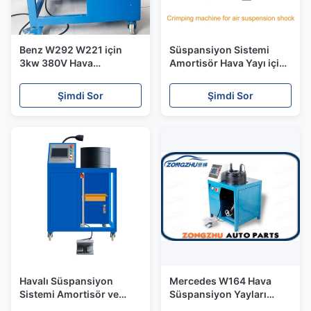
Benz W292 W221 için
Süspansiyon Sistemi
3kw 380V Hava
Amortisör Hava Yayı için
Süspansiyon Sıkma
4kw Hidrolik Hortum
Makinesi
Sıkma Makinesi
Şimdi Sor
Şimdi Sor
Havalı Süspansiyon
Mercedes W164 Hava
Sistemi Amortisör ve
Süspansiyon Yayları
Hava Yayı İçin Sıkma
Hava Hortumu Sabitleme