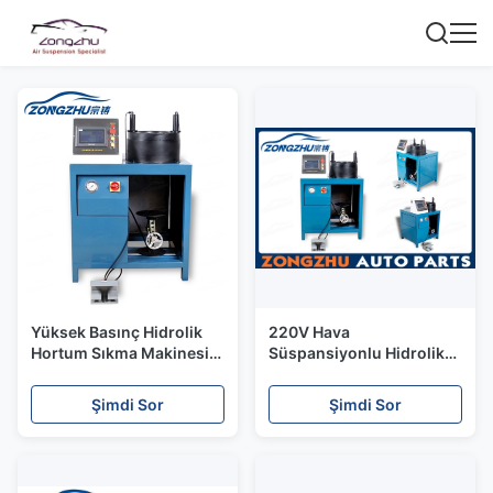
Yüksek Basınç Hidrolik
220V Hava
Hortum Sıkma Makinesi
Süspansiyonlu Hidrolik
Hava Süspansiyonu 450V
Hortum Sıkma Makinesi
220V 380V
Manuel 3KW 32 MP
Şimdi Sor
Şimdi Sor
Düşük Gürültü