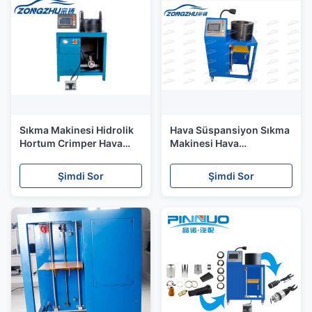
Sıkma Makinesi Hidrolik
Hava Süspansiyon Sıkma
Hortum Crimper Hava
Makinesi Hava
Süspansiyonu 450V
süspansiyon şok yeniden
220V 380V
tamir onarmak için
Şimdi Sor
Şimdi Sor
kullanın