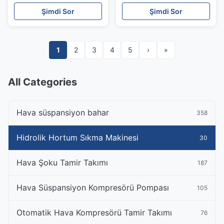
Makinesi
Cihazı Hidrolik Boru
Şimdi Sor
Şimdi Sor
Crimper
1
2
3
4
5
›
»
All Categories
Hava süspansiyon bahar
358
Hidrolik Hortum Sıkma Makinesi
30
Hava Şoku Tamir Takımı
187
Hava Süspansiyon Kompresörü Pompası
105
Otomatik Hava Kompresörü Tamir Takımı
76