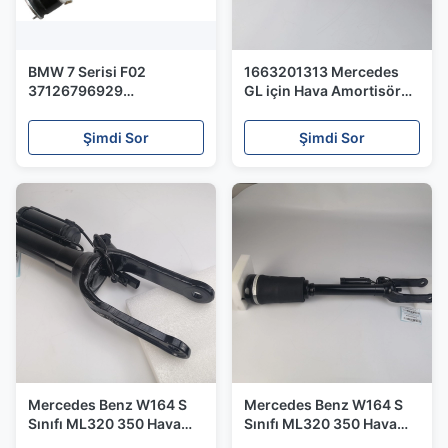
BMW 7 Serisi F02
1663201313 Mercedes
37126796929
GL için Hava Amortisörü -
37126791676 için Arka
Sınıf X166 GL W166 166
Hava Süspansiyon Yay
320 13 13 Hava Dikmesi
Şimdi Sor
Şimdi Sor
Amortisör
Mercedes Benz W164 S
Mercedes Benz W164 S
Sınıfı ML320 350 Hava
Sınıfı ML320 350 Hava
Süspansiyon Şoku
Süspansiyon Şoku