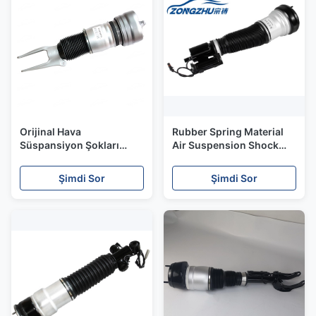
Orijinal Hava
Rubber Spring Material
Süspansiyon Şokları
Air Suspension Shock
Porsche Panamera
Absorber A2203202238
Otomotiv Amortisörleri
4 Matic
Şimdi Sor
Şimdi Sor