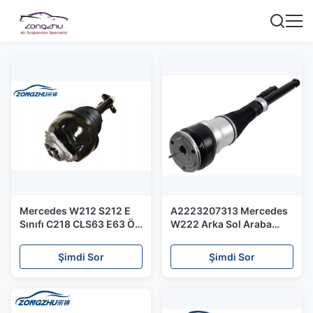
Mercedes W212 S212 E
A2223207313 Mercedes
Sınıfı C218 CLS63 E63 Ön
W222 Arka Sol Araba
Hava Amortisörü
Hava Süspansiyon
2123203138
Parçaları / Oto
Şimdi Sor
Şimdi Sor
Amortisörler