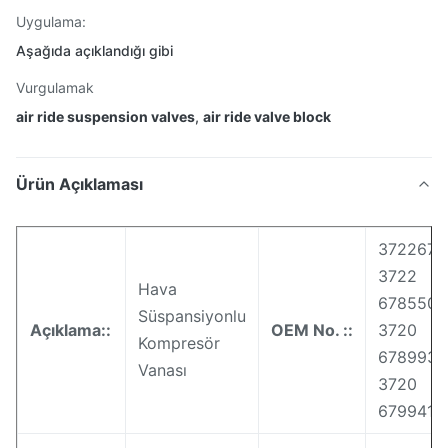
Uygulama:
Aşağıda açıklandığı gibi
Vurgulamak
air ride suspension valves
,
air ride valve block
Ürün Açıklaması
3722677
3722
Hava
6785506
Süspansiyonlu
Açıklama::
OEM No. ::
3720
Kompresör
6789938
Vanası
3720
6799419