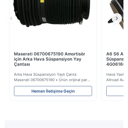
Maserati 06700675190 Amortisör
A6 S6 A7 
için Arka Hava Süspansiyon Yay
Süspansiy
Çantası
4G061600
Arka Hava Süspansiyon Yaylı Çanta
Hava Yastığ
Maserati 06700675190 • Ürün orijinal parça
Allroad Ava
ile% 100 uyumludur . Ürün: Hava Yay ve
4G0616002R
Hava Yastığı OEM No .: 06700675190
adı: Hava S
Hemen İletişime Geçin
He
Model numarası.: 06700675190 Pozisyon:
Süspansiyon
Arka Ürün durumu: Yepyeni Adedi: 1 parça
Altında. Yük
Numune: Mevcut avantaj Kaliteli, rekabetçi
Arka OEM No
fiyatlar • Ürün Kalite G...
Malzeme: Ka