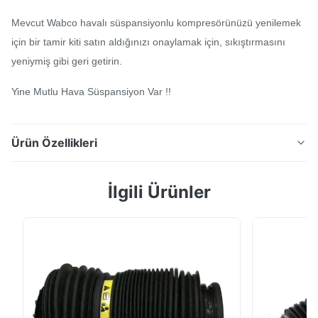
Mevcut Wabco havalı süspansiyonlu kompresörünüzü yenilemek
için bir tamir kiti satın aldığınızı onaylamak için, sıkıştırmasını
yeniymiş gibi geri getirin.
Yine Mutlu Hava Süspansiyon Var !!
Ürün Özellikleri
Açıklama:: Hava Süspansiyonlu Kompresör Vanası OEM
İlgili Ürünler
No. :: 37226775479 3722 6785506 3720 6789938
3720 6799419 Tip :: Hava Süspansiyonlu Kompresör
Pompası Tamir Takımları İçin Malzeme:: Çelik
Uygulama: BMW X5 E70 Hava Süspansiyon Pompası
için Ürün Durumu: Yepyeni Anavatan: Guangdong, Çin
Garanti:: 12 ...