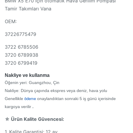
BMW X5 E70 için otomatik Hava Gerilim Pompası
Tamir Takımları Vana
OEM:
37226775479
3722 6785506
3720 6789938
3720 6799419
Nakliye ve kullanma
Öğenin yeri: Guangzhou, Çin
Nakliye: Dünya çapında ekspres veya deniz, hava yolu
ödeme
Genellikle
onaylandıktan sonraki 5 iş günü içerisinde
kargoya verilir
.
☆ Ürün Kalite Güvencesi:
1. Kalite Garantisi: 12 ay