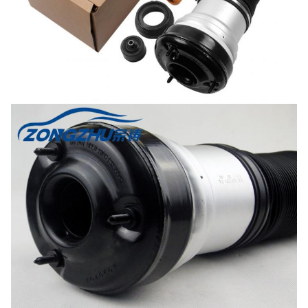
7L8616039D - Q7 için havalı süspansiyon yayı
7L8616040D - Q7 için havalı süspansiyon yayı