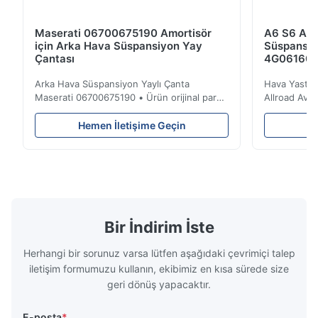
Maserati 06700675190 Amortisör
A6 S6 A7 
için Arka Hava Süspansiyon Yay
Süspansiy
Çantası
4G061600
Arka Hava Süspansiyon Yaylı Çanta
Hava Yastığ
Maserati 06700675190 • Ürün orijinal parça
Allroad Ava
ile% 100 uyumludur . Ürün: Hava Yay ve
4G0616002R
Hava Yastığı OEM No .: 06700675190
adı: Hava S
Hemen İletişime Geçin
He
Model numarası.: 06700675190 Pozisyon:
Süspansiyon
Arka Ürün durumu: Yepyeni Adedi: 1 parça
Altında. Yük
Numune: Mevcut avantaj Kaliteli, rekabetçi
Arka OEM No
fiyatlar • Ürün Kalite G...
Malzeme: Ka
Bir İndirim İste
Herhangi bir sorunuz varsa lütfen aşağıdaki çevrimiçi talep
iletişim formumuzu kullanın, ekibimiz en kısa sürede size
geri dönüş yapacaktır.
E-posta
*