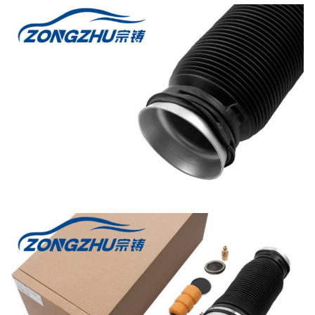
LAND ROVER
RKB500082 - Land-Rover için havalı süspansiyon yayı
RNB000740 - Land-Rover için havalı süspansiyon yayı
RNB501580 - Land-Rover LR3 için havalı süspansiyon yayı
RKB101460 - Land-Rover P38 için havalı süspansiyon yayı
REB101740 - Land-Rover P38 için havalı süspansiyon yayı
AUDI VW
4F0616001J - Audi A6 için havalı süspansiyon yayı
4Z7616051B - Audi A6 için havalı süspansiyon yayı
4Z7616051A - Audi A6 için havalı süspansiyon yayı
4Z7616052A - Audi A6 için havalı süspansiyon yayı