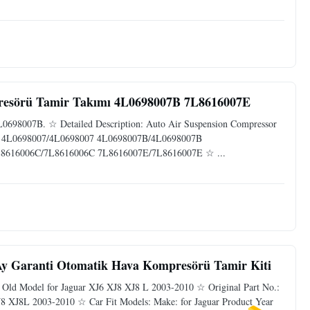
resörü Tamir Takımı 4L0698007B 7L8616007E
0698007B. ☆ Detailed Description: Auto Air Suspension Compressor
.: 4L0698007/4L0698007 4L0698007B/4L0698007B
8616006C/7L8616006C 7L8616007E/7L8616007E ☆ ...
Ay Garanti Otomatik Hava Kompresörü Tamir Kiti
 Old Model for Jaguar XJ6 XJ8 XJ8 L 2003-2010 ☆ Original Part No.:
8 XJ8L 2003-2010 ☆ Car Fit Models: Make: for Jaguar Product Year