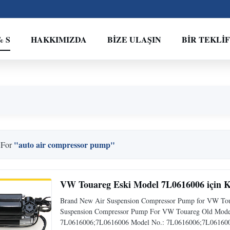
% S
HAKKIMIZDA
BIZE ULAŞIN
BIR TEKLIF
"auto air compressor pump"
 For
VW Touareg Eski Model 7L0616006 için K
Brand New Air Suspension Compressor Pump for VW Toua
Suspension Compressor Pump For VW Touareg Old Mode
7L0616006;7L0616006 Model No.: 7L0616006;7L0616006