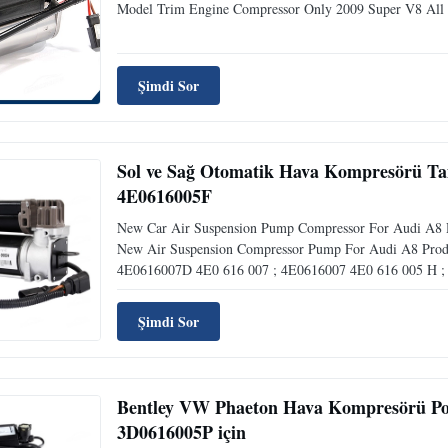
Model Trim Engine Compressor Only 2009 Super V8 All A
Şimdi Sor
Sol ve Sağ Otomatik Hava Kompresörü Ta
4E0616005F
New Car Air Suspension Pump Compressor For Audi A8
New Air Suspension Compressor Pump For Audi A8 Produ
4E0616007D 4E0 616 007 ; 4E0616007 4E0 616 005 H ; 
Şimdi Sor
Bentley VW Phaeton Hava Kompresörü P
3D0616005P için