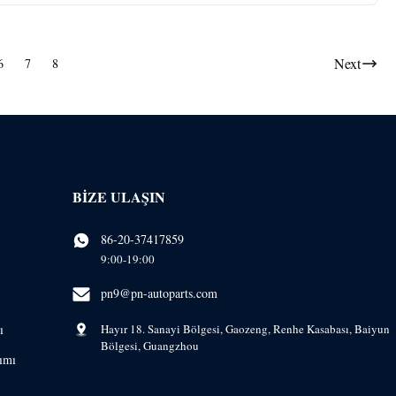
Next
6
7
8
BIZE ULAŞIN
86-20-37417859
9:00-19:00
pn9@pn-autoparts.com
ı
Hayır 18. Sanayi Bölgesi, Gaozeng, Renhe Kasabası, Baiyun
Bölgesi, Guangzhou
ımı