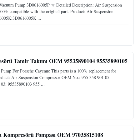
Vacuum Pump 3D0616005P ☆ Detailed Description: Air Suspension
0% compatible with the original part. Product: Air Suspension
6005K;3D0616005K ...
resörü Tamir Takımı OEM 95535890104 95535890105
 Pump For Porsche Cayenne This parts is a 100% replacement for
roduct: Air Suspension Compressor OEM No.: 955 358 901 05;
03; 95535890103 955 ...
va Kompresörü Pompası OEM 97035815108