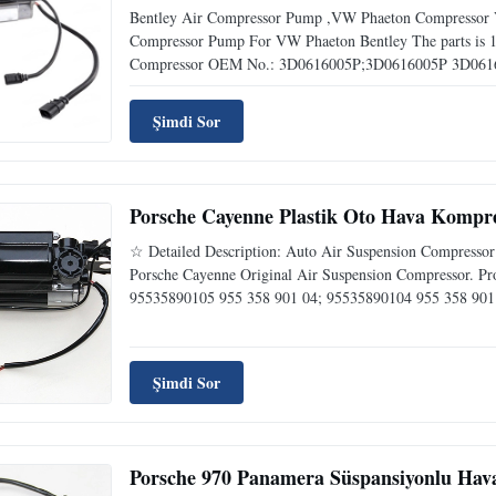
Bentley Air Compressor Pump ,VW Phaeton Compressor 
Compressor Pump For VW Phaeton Bentley The parts is 10
Compressor OEM No.: 3D0616005P;3D0616005P 3D061
Şimdi Sor
Porsche Cayenne Plastik Oto Hava Komp
☆ Detailed Description: Auto Air Suspension Compressor
Porsche Cayenne Original Air Suspension Compressor. P
95535890105 955 358 901 04; 95535890104 955 358 901 
Şimdi Sor
Porsche 970 Panamera Süspansiyonlu Ha