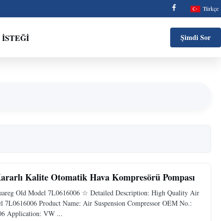
Türkçe
 ISTEĞI
Şimdi Sor
ararlı Kalite Otomatik Hava Kompresörü Pompası
reg Old Model 7L0616006 ☆ Detailed Description: High Quality Air
l 7L0616006 Product Name: Air Suspension Compressor OEM No.:
 Application: VW ...