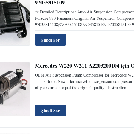
97035815109
☆ Detailed Description: Auto Air Suspension Compressor
Porsche 970 Panamera Original Air Suspension Compress
97035815108;97035815108 97035815109;97035815109 9
Şimdi Sor
Mercedes W220 W211 A2203200104 için 
OEM Air Suspension Pump Compressor for Mercedes W2
- This Brand New after market air suspension compressor i
of your car and equal the original quality. -Instruction ...
Şimdi Sor