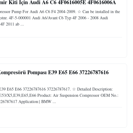
amir Kiti Için Audi A6 C6 4F0616005E 4F0616006A
ressor Pump For Audi A6 C6 F4 2004-2009. ☆ Can be installed in the
Fgstnr. 4F-5-000001 Audi A6/Avant C6 Typ 4F 2006 - 2008 Audi
F 2011 ab ...
 Kompresörü Pompası E39 E65 E66 37226787616
39 E65 E66 37226787616 37226787617. ☆ Detailed Description:
53/X5,E39,E65,E66 Product: Air Suspension Compressor OEM No.:
26787617 Application:| BMW ...