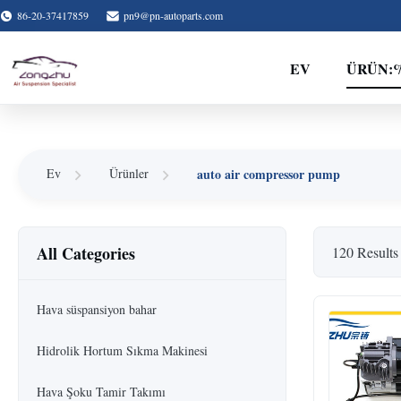
86-20-37417859
pn9@pn-autoparts.com
EV
ÜRÜN:
auto air compressor pump
Ev
Ürünler
All Categories
120 Results
Hava süspansiyon bahar
Hidrolik Hortum Sıkma Makinesi
Hava Şoku Tamir Takımı