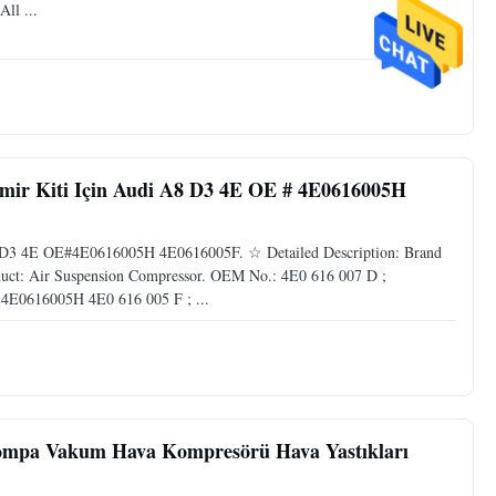
ll ...
mir Kiti Için Audi A8 D3 4E OE # 4E0616005H
 D3 4E OE#4E0616005H 4E0616005F. ☆ Detailed Description: Brand
ct: Air Suspension Compressor. OEM No.: 4E0 616 007 D ;
4E0616005H 4E0 616 005 F ; ...
ompa Vakum Hava Kompresörü Hava Yastıkları