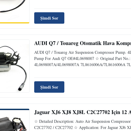
Şimdi Sor
AUDI Q7 / Touareg Otomatik Hava Komp
AUDI Q7 / Touareg Air Suspension Compressor Pump. 4L
Pump For Audi Q7 OE#4L0698007 ☆ Original Part No
4L0698007A/4L0698007A 7L8616006A/7L8616006A 7L
Şimdi Sor
Jaguar XJ6 XJ8 XJ8L C2C27702 Için 12 
☆ Detailed Description: Auto Air Suspension Compressor
C2C27702 / C2C27702 ☆ Application: For Jaguar XJ6 XJ