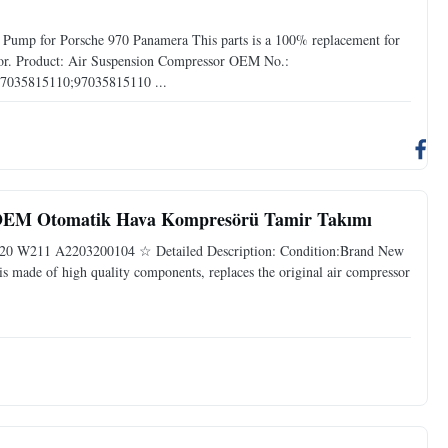
 Pump for Porsche 970 Panamera This parts is a 100% replacement for
or. Product: Air Suspension Compressor OEM No.:
7035815110;97035815110 ...
OEM Otomatik Hava Kompresörü Tamir Takımı
20 W211 A2203200104 ☆ Detailed Description: Condition:Brand New
s made of high quality components, replaces the original air compressor